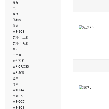
嘉际
美日
豪情
优利欧
熊猫
吉利SC3
英伦C5三厢
英伦C5两厢
金刚
自由舰
金刚两厢
1.5L
金刚CROSS
金刚财富
金鹰
2021款 PRO 1.
海景
吉利TX4
2021款 PRO 1.
帝豪RS
吉利GC7
2021款 PRO 1.5
吉利EC8