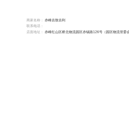
商家名称：
赤峰吉致吉利
联系电话：
店面地址：
赤峰红山区桥北物流园区赤锡路126号（园区物流管委