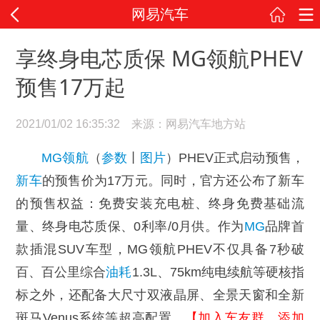
网易汽车
享终身电芯质保 MG领航PHEV
预售17万起
2021/01/02 16:35:32 来源：网易汽车地方站
MG领航
（
参数
丨
图片
）PHEV正式启动预售，
新车
的预售价为17万元。同时，官方还公布了新车
的预售权益：免费安装充电桩、终身免费基础流
量、终身电芯质保、0利率/0月供。作为
MG
品牌首
款插混SUV车型，MG领航PHEV不仅具备7秒破
百、百公里综合
油耗
1.3L、75km纯电续航等硬核指
标之外，还配备大尺寸双液晶屏、全景天窗和全新
斑马Venus系统等超高配置。
【加入车友群，添加