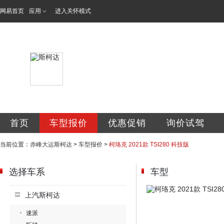
网易首页
应用
进入关怀模式
赤峰大运商贸有限
首页
车型报价
优惠促销
询价试驾
当前位置：
赤峰大运斯柯达
>
车型报价
>
柯珞克 2021款 TSI280 科技版
选择车系
车型
上汽斯柯达
速派