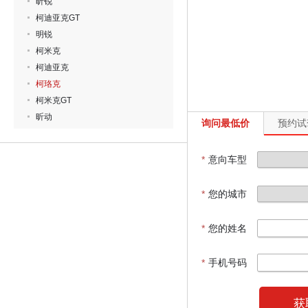
昕锐
柯迪亚克GT
明锐
柯米克
柯迪亚克
柯珞克
柯米克GT
昕动
询问最低价
预约试
*
意向车型
*
您的城市
*
您的姓名
*
手机号码
获