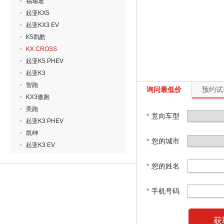
福瑞迪
起亚KX5
起亚KX3 EV
K5凯酷
KX CROSS
起亚K5 PHEV
起亚K3
智跑
询问最低价
预约试
KX3傲跑
奕跑
*
意向车型
起亚K3 PHEV
凯绅
*
您的城市
起亚K3 EV
*
您的姓名
*
手机号码
获