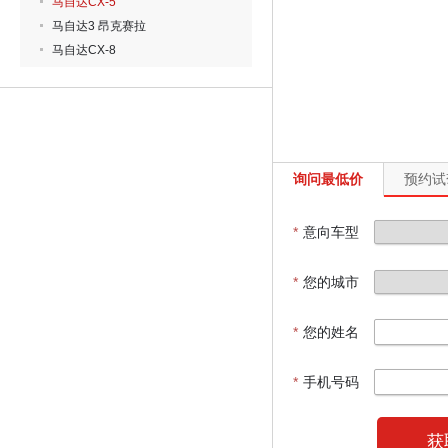
马自达CX-5
马自达3 昂克赛拉
马自达CX-8
询问最低价
预约试
*
意向车型
*
您的城市
*
您的姓名
*
手机号码
获